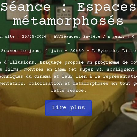
Séance : Espaces
métamorphosés
n site
|
25/05/2026
|
AV/Séances
,
En-tête / a venir
| 0 
–
Séance le jeudi 4 juin – 20h30 – L’Hybride, Lille
e d’Illusions, Braquage propose un programme de co
s films, montrés en 16mm (et super 8), soulignent
echniques du cinéma et leur lien à la représentati
mentation, colorisation et métamorphoses en tout g
cette séance.
Lire plus