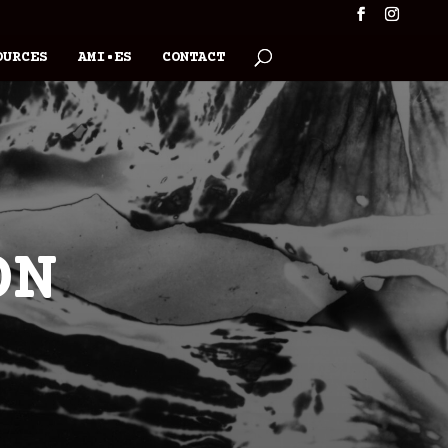
OURCES
AMI•ES
CONTACT
ON