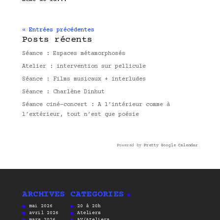
« Entrées précédentes
Posts récents
Séance : Espaces métamorphosés
Atelier : intervention sur pellicule
Séance : Films musicaux + interludes
Séance : Charlène Dinhut
Séance ciné-concert : A l’intérieur comme à
l’extérieur, tout n’est que poésie
Powered by
Pretty Google Calendar
ARCHIVES
CATEGORIES
mai 2026
20 à 20h
avril 2026
Ateliers
mars 2026
AV/Ateliers