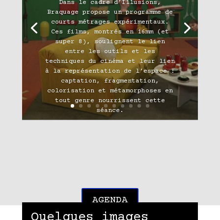
Dans le cadre d’Illusions,
Braquage propose un programme de
courts métrages expérimentaux.
Ces films, montrés en 16mm (et
super 8), soulignent le lien
entre les outils et les
techniques du cinéma et leur lien
à la représentation de l’espace :
captation, fragmentation,
colorisation et métamorphoses en
tout genre nourrissent cette
séance.
Lire plus
AGENDA
Quelques images