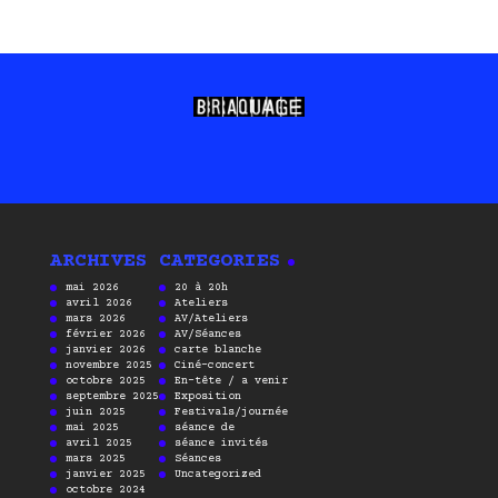
ARCHIVES
CATEGORIES
mai 2026
20 à 20h
avril 2026
Ateliers
mars 2026
AV/Ateliers
février 2026
AV/Séances
janvier 2026
carte blanche
novembre 2025
Ciné-concert
octobre 2025
En-tête / a venir
septembre 2025
Exposition
juin 2025
Festivals/journée
mai 2025
séance de
avril 2025
séance invités
mars 2025
Séances
janvier 2025
Uncategorized
octobre 2024