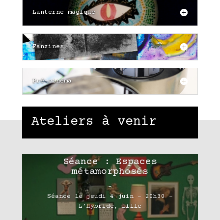
Lanterne magique
Fanzines
Pré-cinéma
Ateliers à venir
Séance : Espaces
métamorphosés
–
Séance le jeudi 4 juin – 20h30 –
L’Hybride, Lille