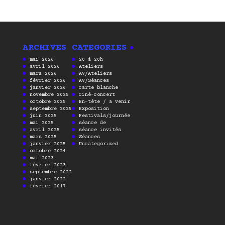
ARCHIVES
CATEGORIES
mai 2026
20 à 20h
avril 2026
Ateliers
mars 2026
AV/Ateliers
février 2026
AV/Séances
janvier 2026
carte blanche
novembre 2025
Ciné-concert
octobre 2025
En-tête / a venir
septembre 2025
Exposition
juin 2025
Festivals/journée
mai 2025
séance de
avril 2025
séance invités
mars 2025
Séances
janvier 2025
Uncategorized
octobre 2024
mai 2023
février 2023
septembre 2022
janvier 2022
février 2017