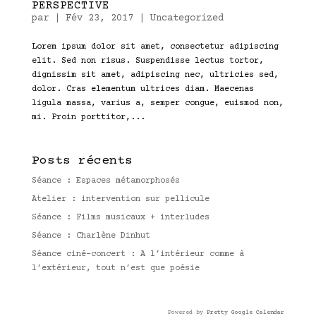
PERSPECTIVE
par
|
Fév 23, 2017
|
Uncategorized
Lorem ipsum dolor sit amet, consectetur adipiscing
elit. Sed non risus. Suspendisse lectus tortor,
dignissim sit amet, adipiscing nec, ultricies sed,
dolor. Cras elementum ultrices diam. Maecenas
ligula massa, varius a, semper congue, euismod non,
mi. Proin porttitor,...
Posts récents
Séance : Espaces métamorphosés
Atelier : intervention sur pellicule
Séance : Films musicaux + interludes
Séance : Charlène Dinhut
Séance ciné-concert : A l’intérieur comme à
l’extérieur, tout n’est que poésie
Powered by
Pretty Google Calendar