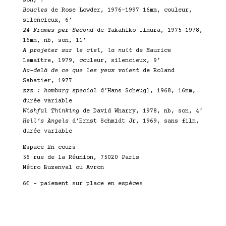
son, 7’
Boucles
de Rose Lowder, 1976-1997 16mm, couleur,
silencieux, 6’
24 Frames per Second
de Takahiko Iimura, 1975-1978,
16mm, nb, son, 11’
A projeter sur le ciel, la nuit
de Maurice
Lemaître, 1979, couleur, silencieux, 9’
Au-delà de ce que les yeux voient
de Roland
Sabatier, 1977
zzz : hamburg special
d’Hans Scheugl, 1968, 16mm,
durée variable
Wishful Thinking
de David Wharry, 1978, nb, son, 4’
Hell’s Angels
d’Ernst Schmidt Jr, 1969, sans film,
durée variable
Espace En cours
56 rue de la Réunion, 75020 Paris
Métro Buzenval ou Avron
6€ – paiement sur place en espèces