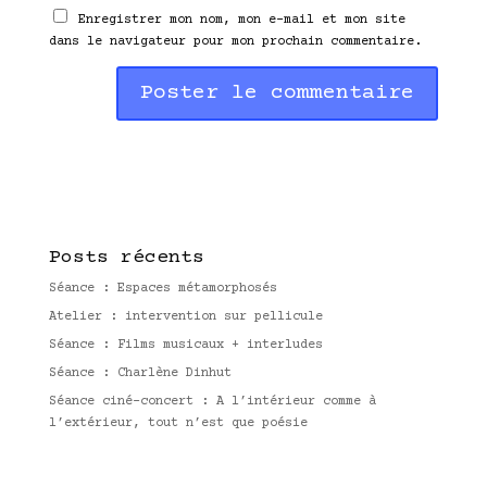
Enregistrer mon nom, mon e-mail et mon site
dans le navigateur pour mon prochain commentaire.
A
l
t
e
r
n
Posts récents
a
t
Séance : Espaces métamorphosés
i
Atelier : intervention sur pellicule
v
Séance : Films musicaux + interludes
e
:
Séance : Charlène Dinhut
Séance ciné-concert : A l’intérieur comme à
l’extérieur, tout n’est que poésie