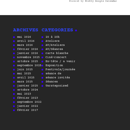
Powered by
Pretty Google Calendar
ARCHIVES
CATEGORIES
mai 2026
20 à 20h
avril 2026
Ateliers
mars 2026
AV/Ateliers
février 2026
AV/Séances
janvier 2026
carte blanche
novembre 2025
Ciné-concert
octobre 2025
En-tête / a venir
septembre 2025
Exposition
juin 2025
Festivals/journée
mai 2025
séance de
avril 2025
séance invités
mars 2025
Séances
janvier 2025
Uncategorized
octobre 2024
mai 2023
février 2023
septembre 2022
janvier 2022
février 2017