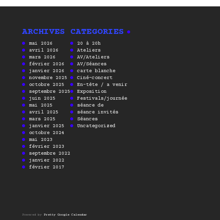
ARCHIVES
CATEGORIES
mai 2026
20 à 20h
avril 2026
Ateliers
mars 2026
AV/Ateliers
février 2026
AV/Séances
janvier 2026
carte blanche
novembre 2025
Ciné-concert
octobre 2025
En-tête / a venir
septembre 2025
Exposition
juin 2025
Festivals/journée
mai 2025
séance de
avril 2025
séance invités
mars 2025
Séances
janvier 2025
Uncategorized
octobre 2024
mai 2023
février 2023
septembre 2022
janvier 2022
février 2017
Powered by
Pretty Google Calendar