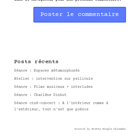
A
l
t
e
r
n
Posts récents
a
t
Séance : Espaces métamorphosés
i
Atelier : intervention sur pellicule
v
Séance : Films musicaux + interludes
e
:
Séance : Charlène Dinhut
Séance ciné-concert : A l’intérieur comme à
l’extérieur, tout n’est que poésie
Powered by
Pretty Google Calendar