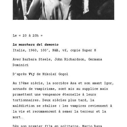
Le « 20 à 20h »
La maschera del demonio
Italie, 1960, 100’, N&B, vf, copie Super 8
Avec Barbara Steele, John Richardson, Germana
Dominici
D’après
Vij
de Nikolaï Gogol
Au 17ème siècle, la sorcière Asa et son amant Igor,
accusés de vampirisme, sont mis au supplice mais
promettent une vengeance éternelle à leurs
tortionnaires. Deux siècles plus tard, la
malédiction se réalise : les vampires reviennent à
la vie et recommencent à semer la terreur et la
mort…
Dès son premier film en solitaire, Mario Bava