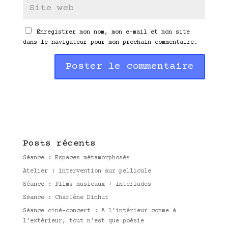
Enregistrer mon nom, mon e-mail et mon site
dans le navigateur pour mon prochain commentaire.
A
l
t
e
r
n
Posts récents
a
t
Séance : Espaces métamorphosés
i
Atelier : intervention sur pellicule
v
Séance : Films musicaux + interludes
e
:
Séance : Charlène Dinhut
Séance ciné-concert : A l’intérieur comme à
l’extérieur, tout n’est que poésie