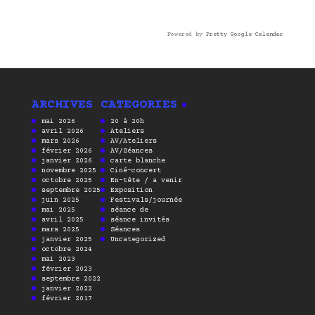
Powered by
Pretty Google Calendar
ARCHIVES
CATEGORIES
mai 2026
20 à 20h
avril 2026
Ateliers
mars 2026
AV/Ateliers
février 2026
AV/Séances
janvier 2026
carte blanche
novembre 2025
Ciné-concert
octobre 2025
En-tête / a venir
septembre 2025
Exposition
juin 2025
Festivals/journée
mai 2025
séance de
avril 2025
séance invités
mars 2025
Séances
janvier 2025
Uncategorized
octobre 2024
mai 2023
février 2023
septembre 2022
janvier 2022
février 2017