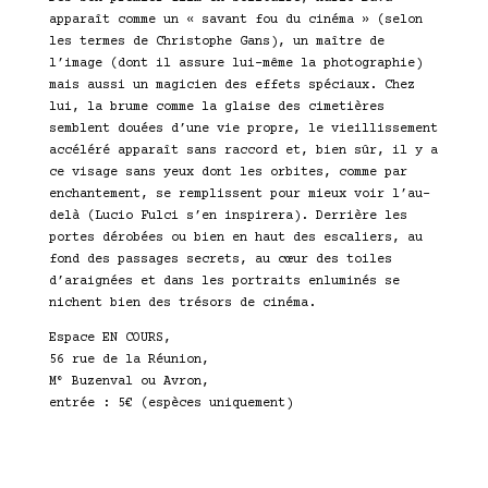
apparaît comme un « savant fou du cinéma » (selon
les termes de Christophe Gans), un maître de
l’image (dont il assure lui-même la photographie)
mais aussi un magicien des effets spéciaux. Chez
lui, la brume comme la glaise des cimetières
semblent douées d’une vie propre, le vieillissement
accéléré apparaît sans raccord et, bien sûr, il y a
ce visage sans yeux dont les orbites, comme par
enchantement, se remplissent pour mieux voir l’au-
delà (Lucio Fulci s’en inspirera). Derrière les
portes dérobées ou bien en haut des escaliers, au
fond des passages secrets, au cœur des toiles
d’araignées et dans les portraits enluminés se
nichent bien des trésors de cinéma.
Espace EN COURS,
56 rue de la Réunion,
M° Buzenval ou Avron,
entrée : 5€ (espèces uniquement)